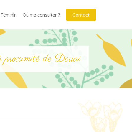
 Féminin
Où me consulter ?
Contact
 proximité de Douai