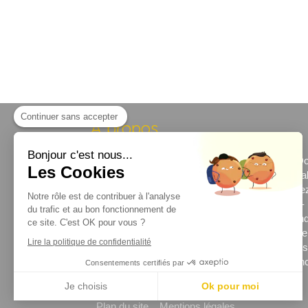
Continuer sans accepter
A propos
Bonjour c'est nous...
© Charlotte Vasseur Dorémus - Psychologue Do
Les Cookies
cabinet de psychologue et psychothérapeute Ca
facilement accessible depuis Douai, Lambres-le
Notre rôle est de contribuer à l'analyse
Sin-le-Noble, Dechy, Cuincy, Waziers, Flers-en-
du trafic et au bon fonctionnement de
Escrebieux, Guesnain, Brebières, Roost-Warend
ce site. C'est OK pour vous ?
Auby, Lallaing, Vitry-en-Artois, Courcelles-lès-L
Lire la politique de confidentialité
Montigny-en-Ostrevent, Raimbeaucourt, Leforest
Malmaison, Masny, Noyelles-Godault, Pecquenc
Consentements certifiés par
Ostricourt, Flines-lez-Raches, Dourges
Je choisis
Ok pour moi
Plan du site
Mentions légales
Plateforme de Gestion du Consentement : Personnalisez vos Options
Axeptio consent