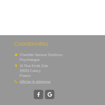
Coordonnées
Charlotte Vasseur Dorémus -
Psychologue
41 Rue Emile Zola
59553
Cuincy
France
Afficher le téléphone