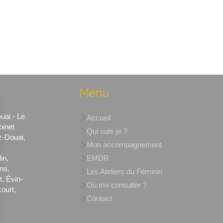
Menu
uai - Le
Accueil
binet
Qui suis-je ?
z-Douai,
Mon accompagnement
in,
EMDR
ens,
Les Ateliers du Féminin
, Évin-
Où me consulter ?
ourt,
Contact