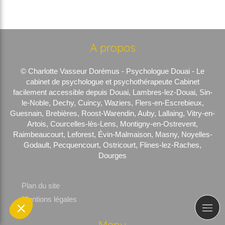
A propos
© Charlotte Vasseur Dorémus - Psychologue Douai - Le
cabinet de psychologue et psychothérapeute Cabinet
facilement accessible depuis Douai, Lambres-lez-Douai, Sin-
le-Noble, Dechy, Cuincy, Waziers, Flers-en-Escrebieux,
Guesnain, Brebières, Roost-Warendin, Auby, Lallaing, Vitry-en-
..
Artois, Courcelles-lès-Lens, Montigny-en-Ostrevent,
s
Raimbeaucourt, Leforest, Évin-Malmaison, Masny, Noyelles-
Godault, Pecquencourt, Ostricourt, Flines-lez-Raches,
uer à l'analyse du
Dourges
nnement de ce site.
ntialité
Plan du site
ements certifiés par
Mentions légales
Ok pour moi