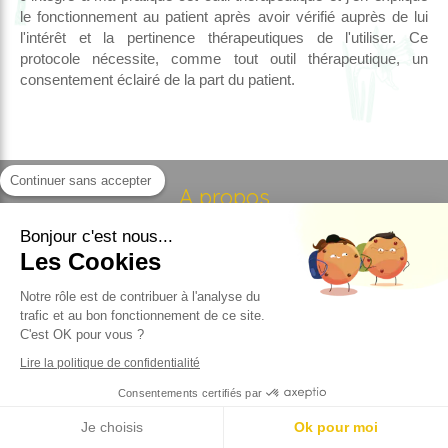
le fonctionnement au patient après avoir vérifié auprès de lui
l'intérêt et la pertinence thérapeutiques de l'utiliser. Ce
protocole nécessite, comme tout outil thérapeutique, un
consentement éclairé de la part du patient.
Continuer sans accepter
A propos
Bonjour c'est nous...
© Charlotte Vasseur Dorémus - Psychologue Douai - Le
Les Cookies
cabinet de psychologue et psychothérapeute Cabinet
facilement accessible depuis Douai, Lambres-lez-Douai, Sin-
Notre rôle est de contribuer à l'analyse du
le-Noble, Dechy, Cuincy, Waziers, Flers-en-Escrebieux,
trafic et au bon fonctionnement de ce site.
Guesnain, Brebières, Roost-Warendin, Auby, Lallaing, Vitry-en-
C'est OK pour vous ?
Artois, Courcelles-lès-Lens, Montigny-en-Ostrevent,
Lire la politique de confidentialité
Raimbeaucourt, Leforest, Évin-Malmaison, Masny, Noyelles-
Godault, Pecquencourt, Ostricourt, Flines-lez-Raches,
Consentements certifiés par
Dourges
Je choisis
Ok pour moi